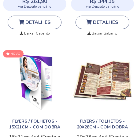
R$ 261,90
R$ 344,35
via Depósito bancário
via Depósito bancário
DETALHES
DETALHES
Baixar Gabarito
Baixar Gabarito
NOVO
FLYERS / FOLHETOS -
FLYERS / FOLHETOS -
15X21CM - COM DOBRA
20X28CM - COM DOBRA
15x21cm
4x4 (Frente e
20x28cm
4x4 (Frente e