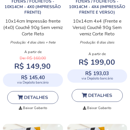
FLYERS / FOLHETOS -
FLYERS / FOLHETOS -
10X14CM - 4X0 (IMPRESSÃO
10X14CM - 4X4 (IMPRESSÃO
FRENTE)
FRENTE E VERSO)
10x14cm
Impressão frente
10x14cm
4x4 (Frente e
(4x0)
Couchê 90g
Sem verniz
Verso)
Couchê 90g
Sem
Corte Reto
verniz
Corte Reto
Produção: 4 dias úteis + frete
Produção: 6 dias úteis
A partir de
A partir de
De: R$ 160,00
R$ 199,00
R$ 149,90
R$ 193,03
R$ 145,40
via Depósito bancário
via Depósito bancário
DETALHES
DETALHES
Baixar Gabarito
Baixar Gabarito