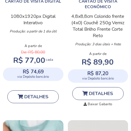
CARTÃO DE VISITA DIGITAL
CARTÃO DE VISITA
ECONÔMICO
1080x1920px
Digital
4,8x8,8cm
Colorido frente
Interativo
(4x0)
Couchê 250g
Verniz
Total Brilho Frente
Corte
Produção: a partir de 1 dia útil
Reto
Produção: 3 dias úteis + frete
A partir de
De: R$ 80,00
A partir de
R$ 77,00
R$ 89,90
cada
R$ 74,69
R$ 87,20
via Depósito bancário
via Depósito bancário
DETALHES
DETALHES
Baixar Gabarito