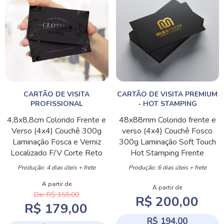
CARTÃO DE VISITA
CARTÃO DE VISITA PREMIUM
PROFISSIONAL
- HOT STAMPING
4,8x8,8cm
Colorido Frente e
48x88mm
Colorido frente e
Verso (4x4)
Couchê 300g
verso (4x4)
Couchê Fosco
Laminação Fosca e Verniz
300g
Laminação Soft Touch
Localizado F/V
Corte Reto
Hot Stamping Frente
Produção: 4 dias úteis + frete
Produção: 6 dias úteis + frete
A partir de
A partir de
De: R$ 155,00
R$ 200,00
R$ 179,00
R$ 194,00