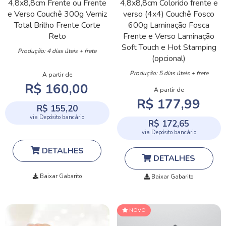
4,8x8,8cm
Frente ou Frente
4,8x8,8cm
Colorido frente e
e Verso
Couchê 300g
Verniz
verso (4x4)
Couchê Fosco
Total Brilho Frente
Corte
600g
Laminação Fosca
Reto
Frente e Verso
Laminação
Soft Touch e Hot Stamping
Produção: 4 dias úteis + frete
(opcional)
Produção: 5 dias úteis + frete
A partir de
R$ 160,00
A partir de
R$ 177,99
R$ 155,20
via Depósito bancário
R$ 172,65
via Depósito bancário
DETALHES
DETALHES
Baixar Gabarito
Baixar Gabarito
NOVO