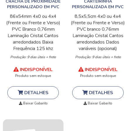
CRACHÁ DE PROXIMIDADE
CARTEIRINHA
PERSONALIZADO EM PVC
PERSONALIZADA EM PVC
86x54mm
4x0 ou 4x4
8,5x5,5cm
4x0 ou 4x4
(Frente ou Frente e Verso)
(Frente ou Frente e Verso)
PVC Branco 0,76mm
PVC branco 0,76mm
Laminação Cristal
Cantos
Laminação Cristal
Cantos
arredondados
Baixa
arredondados
Dados
Frequência 125 khz
variáveis (opcional)
Produção: 9 dias úteis + frete
Produção: 9 dias úteis + frete
INDISPONÍVEL
INDISPONÍVEL
Produto sem estoque
Produto sem estoque
DETALHES
DETALHES
Baixar Gabarito
Baixar Gabarito